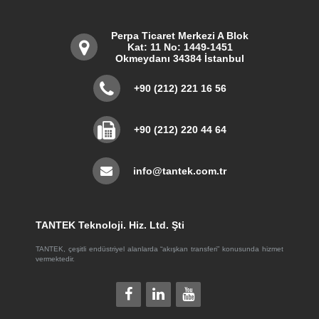
Perpa Ticaret Merkezi A Blok
Kat: 11 No: 1449-1451
Okmeydanı 34384 İstanbul
+90 (212) 221 16 56
+90 (212) 220 44 64
info@tantek.com.tr
TANTEK Teknoloji. Hiz. Ltd. Şti
TANTEK, çeşitli endüstriyel alanlarda “akışkan transferi” konusunda hizmet
vermektedir.