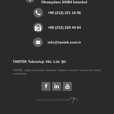
Okmeydanı 34384 İstanbul
+90 (212) 221 16 56
+90 (212) 220 44 64
info@tantek.com.tr
TANTEK Teknoloji. Hiz. Ltd. Şti
TANTEK, çeşitli endüstriyel alanlarda “akışkan transferi” konusunda hizmet
vermektedir.
Tasarım
Mikado
uygulama
BHF ART