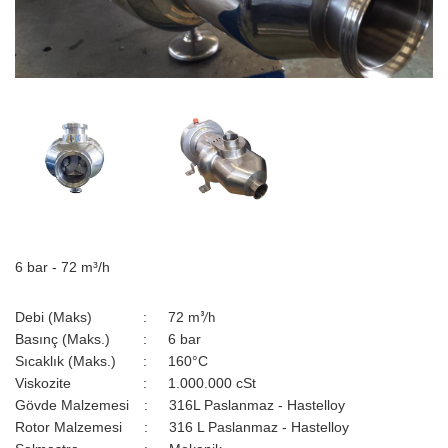
6 bar - 72 m³/h
Debi (Maks)
:
72 m
³
/h
Basınç (Maks.)
:
6 bar
Sıcaklık (Maks.)
:
160°C
Viskozite
:
1.000.000 cSt
Gövde Malzemesi
:
316L Paslanmaz - Hastelloy
Rotor Malzemesi
:
316 L Paslanmaz - Hastelloy