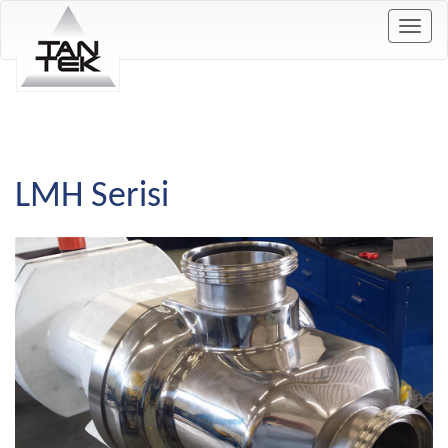
Togg
navig
LMH Serisi