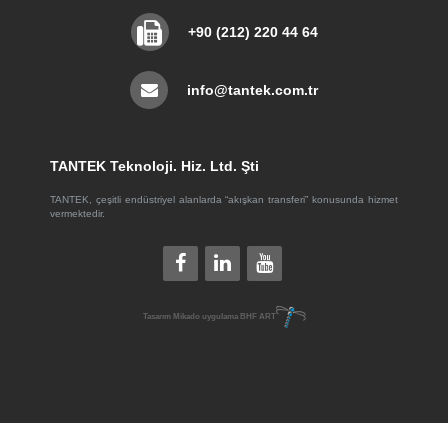
+90 (212) 220 44 64
info@tantek.com.tr
TANTEK Teknoloji. Hiz. Ltd. Şti
TANTEK, çeşitli endüstriyel alanlarda “akışkan transferi” konusunda hizmet
vermektedir.
Tasarım
Mikado
uygulama
BHF ART